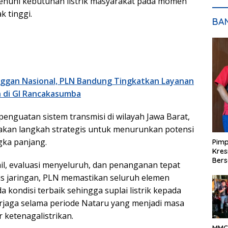
enuhi kebutuhan listrik masyarakat pada momen
 tinggi.
BA
nggan Nasional, PLN Bandung Tingkatkan Layanan
 di GI Rancakasumba
penguatan sistem transmisi di wilayah Jawa Barat,
akan langkah strategis untuk menurunkan potensi
gka panjang.
Pimp
Kres
Ber
ail, evaluasi menyeluruh, dan penanganan tepat
s jaringan, PLN memastikan seluruh elemen
a kondisi terbaik sehingga suplai listrik kepada
rjaga selama periode Nataru yang menjadi masa
r ketenagalistrikan.