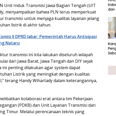
MMC 
Indo
N Unit Induk Transmisi Jawa Bagian Tengah (UIT
dan 
ady, menyampaikan bahwa PLN terus memperkuat
38 d
ur transmisi untuk menjaga kualitas layanan jelang
an listrik di akhir tahun.
omisi II DPRD Jabar: Pemerintah Harus Antisipasi
ang Nataru
Kan
Peng
Seba
ktur transmisi ini kita lakukan diseluruh wilayah
Eko
ulai dari Jawa Barat, Jawa Tengah dan DIY sejak
a ini penting dilakukan agar system dapat
uhan Listrik yang meningkat dengan kualitas
l,” terang Handy Wihartady dalam keterangannya,
elibatkan kolaborasi erat antara tim Pekerjaan
egangan (PDKB) dan Unit Layanan Transmisi dan
g Timur. Melalui perencanaan teknis yang