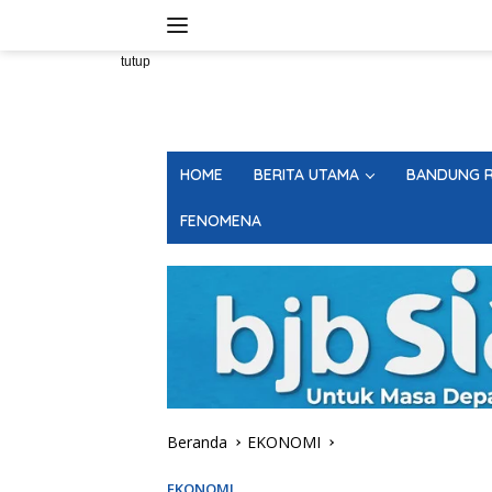
Langsung
ke
konten
tutup
HOME
BERITA UTAMA
BANDUNG R
FENOMENA
Beranda
EKONOMI
EKONOMI