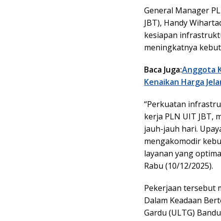
General Manager PL
JBT), Handy Wihart
kesiapan infrastrukt
meningkatnya kebutuh
Baca Juga:
Anggota K
Kenaikan Harga Jel
“Perkuatan infrastru
kerja PLN UIT JBT, m
jauh-jauh hari. Upay
mengakomodir kebut
layanan yang optima
Rabu (10/12/2025).
Pekerjaan tersebut m
Dalam Keadaan Bert
Gardu (ULTG) Bandun