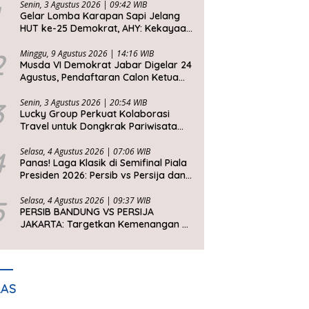
Senin, 3 Agustus 2026 | 09:42 WIB
Gelar Lomba Karapan Sapi Jelang
HUT ke-25 Demokrat, AHY: Kekayaan
Budaya Nusantara Harus Dijaga dan
Diwariskan
2
Minggu, 9 Agustus 2026 | 14:16 WIB
Musda VI Demokrat Jabar Digelar 24
Agustus, Pendaftaran Calon Ketua
DPD Segera Dibuka
3
Senin, 3 Agustus 2026 | 20:54 WIB
Lucky Group Perkuat Kolaborasi
Travel untuk Dongkrak Pariwisata
Jawa Barat
4
Selasa, 4 Agustus 2026 | 07:06 WIB
Panas! Laga Klasik di Semifinal Piala
Presiden 2026: Persib vs Persija dan
Persebaya vs Arema
5
Selasa, 4 Agustus 2026 | 09:37 WIB
PERSIB BANDUNG VS PERSIJA
JAKARTA: Targetkan Kemenangan di
Setiap Laga
LAS