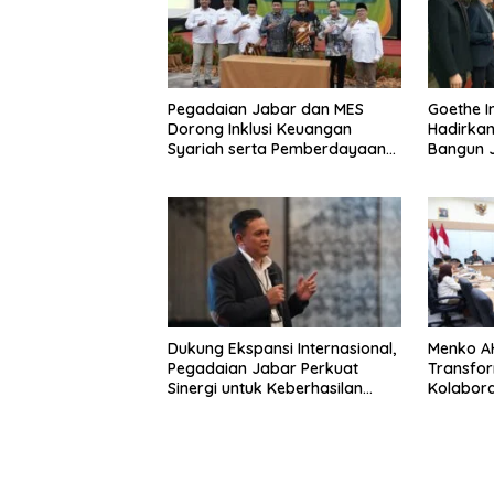
Pegadaian Jabar dan MES
Goethe I
Dorong Inklusi Keuangan
Hadirkan
Syariah serta Pemberdayaan
Bangun J
UMKM
Serial
Dukung Ekspansi Internasional,
Menko AH
Pegadaian Jabar Perkuat
Transfor
Sinergi untuk Keberhasilan
Kolabora
Pegadaian Timor Leste
Infrastru