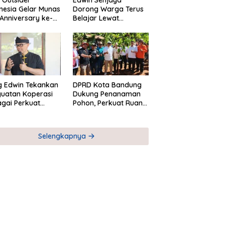
Outsider
Edwin Senjaya
nesia Gelar Munas
Dorong Warga Terus
Anniversary ke-
Belajar Lewat
i Dago Heritage
Pendidikan
Kesetaraan
g Edwin Tekankan
DPRD Kota Bandung
uatan Koperasi
Dukung Penanaman
gai Perkuat
Pohon, Perkuat Ruang
nomi Kerakyatan
Terbuka Hijau
Selengkapnya