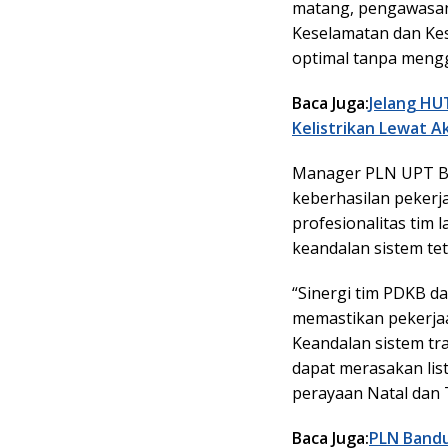
matang, pengawasan 
Keselamatan dan Kes
optimal tanpa mengg
Baca Juga:
Jelang HU
Kelistrikan Lewat A
Manager PLN UPT B
keberhasilan pekerja
profesionalitas tim
keandalan sistem tet
“Sinergi tim PDKB 
memastikan pekerjaa
Keandalan sistem tra
dapat merasakan lis
perayaan Natal dan T
Baca Juga:
PLN Bandun