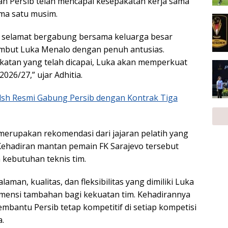
n Persib telah mencapai kesepakatan kerja sama
ma satu musim.
n selamat bergabung bersama keluarga besar
mbut Luka Menalo dengan penuh antusias.
atan yang telah dicapai, Luka akan memperkuat
026/27,” ujar Adhitia.
sh Resmi Gabung Persib dengan Kontrak Tiga
erupakan rekomendasi dari jajaran pelatih yang
 Kehadiran mantan pemain FK Sarajevo tersebut
n kebutuhan teknis tim.
aman, kualitas, dan fleksibilitas yang dimiliki Luka
mensi tambahan bagi kekuatan tim. Kehadirannya
mbantu Persib tetap kompetitif di setiap kompetisi
a.