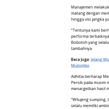
Manajemen melakuka
matang dengan memp
hingga visi jangka 
“Tentunya kami ber
performa terbaikny
Bobotoh yang selalu
tambahnya.
Baca Juga:
Jelang Mu
Mutombo
Adhitia berharap M
Persib pada musim 
menargetkan hasil m
“Wilujeng sumping, 
selalu memiliki ambi