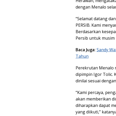
Herawan, mengataka
dengan Menalo sela
“Selamat datang da
PERSIB. Kami menya
Berdasarkan kesepak
Persib untuk musim 2
Baca Juga:
Sandy Wal
Tahun
Perekrutan Menalo m
dipimpin Igor Tolic.
dinilai sesuai denga
“Kami percaya, pengal
akan memberikan di
diharapkan dapat me
yang diikuti,” katany