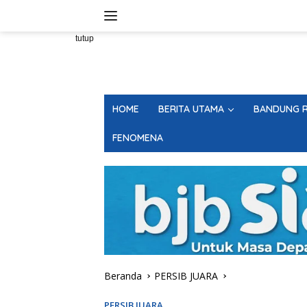
Langsung
ke
konten
tutup
HOME
BERITA UTAMA
BANDUNG R
FENOMENA
Beranda
PERSIB JUARA
PERSIB JUARA