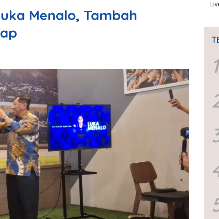
Li
Luka Menalo, Tambah
yap
T
1