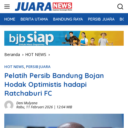
Langsung
ke
konten
HOME
BERITA UTAMA
BANDUNG RAYA
PERSIB JUARA
BOL
Beranda
HOT NEWS
HOT NEWS
,
PERSIB JUARA
Pelatih Persib Bandung Bojan
Hodak Optimistis hadapi
Ratchaburi FC
Deni Mulyana
Rabu, 11 Februari 2026 | 12:04 WIB