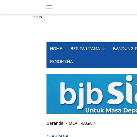
Langsung
ke
konten
tutup
HOME
BERITA UTAMA
BANDUNG R
FENOMENA
Beranda
OLAHRAGA
OLAHRAGA