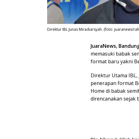
Direktur IBL Junas Miradiarsyah. (foto: juaranews/r
JuaraNews, Bandun
memasuki babak semi
format baru yakni Bes
Direktur Utama IBL,
penerapan format B
Home di babak semif
direncanakan sejak 