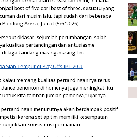
n dengan format atau inovasi tahun ini, di mana
enjadi best of five dari best of three, sesuatu yang
cuman dari musim lalu, tapi sudah dari beberapa
di Bandung Arena, Jumat (5/6/2026).
rsebut didasari sejumlah pertimbangan, salah
a kualitas pertandingan dan antusiasme
 di laga kandang masing-masing tim.
da Siap Tempur di Play Offs IBL 2026
at kalau memang kualitas pertandingannya terus
ndance penonton di homenya juga meningkat, itu
 untuk kita tambah jumlah gamenya,” ujarnya.
pertandingan menurutnya akan berdampak positif
ompetisi karena setiap tim memiliki kesempatan
enunjukkan konsistensi permainan.