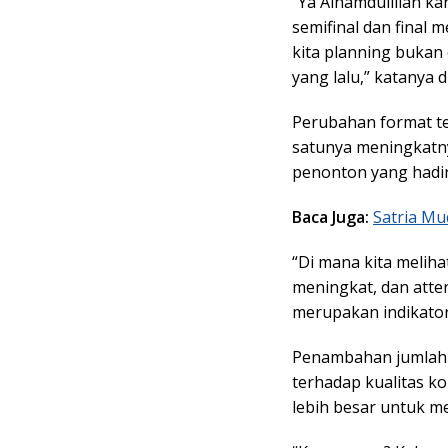
“Ya Alhamdulillah ka
semifinal dan final m
kita planning bukan 
yang lalu,” katanya 
Perubahan format te
satunya meningkatny
penonton yang hadir
Baca Juga:
Satria Mu
“Di mana kita melih
meningkat, dan atte
merupakan indikator
Penambahan jumlah 
terhadap kualitas k
lebih besar untuk m