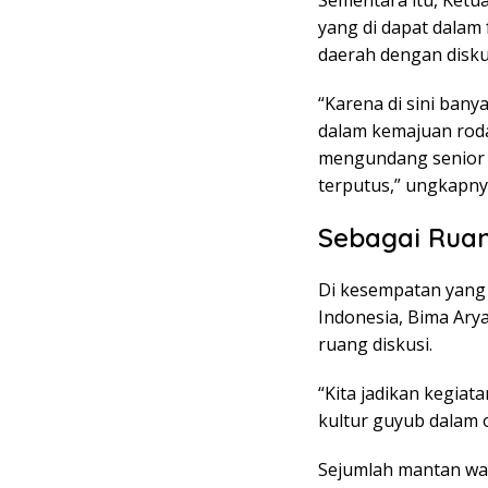
Sementara itu, Ketu
yang di dapat dalam
daerah dengan disku
“Karena di sini ban
dalam kemajuan roda 
mengundang senior 
terputus,” ungkapny
Sebagai Ruan
Di kesempatan yang 
Indonesia, Bima Ary
ruang diskusi.
“Kita jadikan kegiat
kultur guyub dalam 
Sejumlah mantan wal