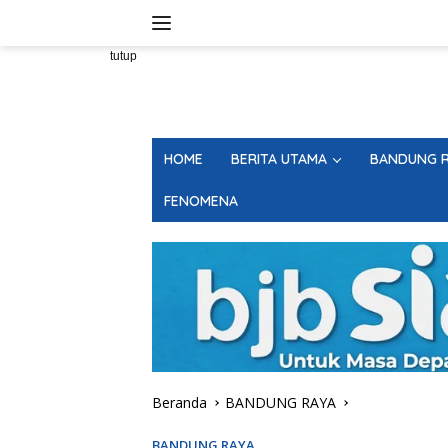
Langsung
ke
konten
tutup
HOME
BERITA UTAMA
BANDUNG R
FENOMENA
Beranda
BANDUNG RAYA
BANDUNG RAYA