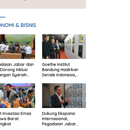
Piala Presiden 2026
NOMI & BISNIS
adaian Jabar dan
Goethe Institut
Dorong Inklusi
Bandung Hadirkan
angan Syariah
Seriale Indonesia,
ta Pemberdayaan
Bangun Jejaring
M
Global Industri Serial
t Investasi Emas
Dukung Ekspansi
awa Barat
Internasional,
ngkat
Pegadaian Jabar
Perkuat Sinergi untuk