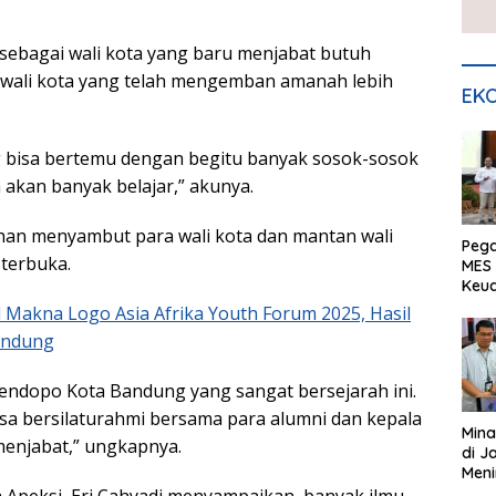
ebagai wali kota yang baru menjabat butuh
 wali kota yang telah mengemban amanah lebih
EKO
g bisa bertemu dengan begitu banyak sosok-sosok
a akan banyak belajar,” akunya.
han menyambut para wali kota dan mantan wali
Peg
terbuka.
MES 
Keu
ser
Makna Logo Asia Afrika Youth Forum 2025, Hasil
UMK
andung
Pendopo Kota Bandung yang sangat bersejarah ini.
sa bersilaturahmi bersama para alumni dan kepala
Mina
enjabat,” ungkapnya.
di J
Meni