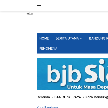
Langsung
ke
konten
tutup
HOME
BERITA UTAMA
BANDUNG R
FENOMENA
Beranda
BANDUNG RAYA
Kota Bandung
Kota Bandung