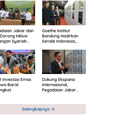
adaian Jabar dan
Goethe Institut
Dorong Inklusi
Bandung Hadirkan
angan Syariah
Seriale Indonesia,
ta Pemberdayaan
Bangun Jejaring
M
Global Industri Serial
t Investasi Emas
Dukung Ekspansi
awa Barat
Internasional,
ngkat
Pegadaian Jabar
Perkuat Sinergi untuk
Keberhasilan
Pegadaian Timor
Selengkapnya
Leste