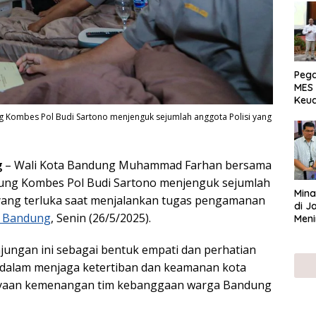
Peg
MES 
Keu
ser
 Kombes Pol Budi Sartono menjenguk sejumlah anggota Polisi yang
UMK
g
– Wali Kota Bandung Muhammad Farhan bersama
ung Kombes Pol Budi Sartono menjenguk sejumlah
Mina
yang terluka saat menjalankan tugas pengamanan
di J
b Bandung
, Senin (26/5/2025).
Meni
ungan ini sebagai bentuk empati dan perhatian
t dalam menjaga ketertiban dan keamanan kota
ayaan kemenangan tim kebanggaan warga Bandung