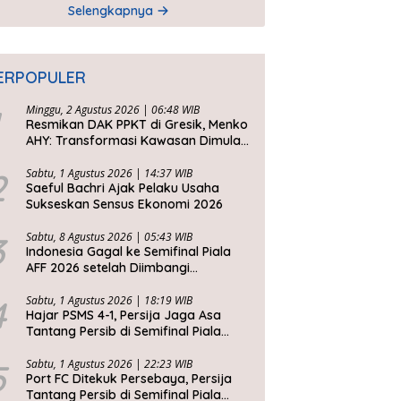
Selengkapnya
ERPOPULER
Minggu, 2 Agustus 2026 | 06:48 WIB
Resmikan DAK PPKT di Gresik, Menko
AHY: Transformasi Kawasan Dimulai
dari Rumah Layak
2
Sabtu, 1 Agustus 2026 | 14:37 WIB
Saeful Bachri Ajak Pelaku Usaha
Sukseskan Sensus Ekonomi 2026
3
Sabtu, 8 Agustus 2026 | 05:43 WIB
Indonesia Gagal ke Semifinal Piala
AFF 2026 setelah Diimbangi
Singapura, John Herdman: Kita Tidak
Beruntung
4
Sabtu, 1 Agustus 2026 | 18:19 WIB
Hajar PSMS 4-1, Persija Jaga Asa
Tantang Persib di Semifinal Piala
Presiden 2026
5
Sabtu, 1 Agustus 2026 | 22:23 WIB
Port FC Ditekuk Persebaya, Persija
Tantang Persib di Semifinal Piala