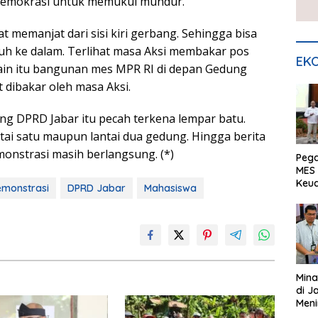
demokrasi untuk memukul mundur.
 memanjat dari sisi kiri gerbang. Sehingga bisa
h ke dalam. Terlihat masa Aksi membakar pos
EKO
elain itu bangunan mes MPR RI di depan Gedung
 dibakar oleh masa Aksi.
g DPRD Jabar itu pecah terkena lempar batu.
tai satu maupun lantai dua gedung. Hingga berita
monstrasi masih berlangsung. (*)
Peg
MES 
Keu
monstrasi
DPRD Jabar
Mahasiswa
ser
UMK
Mina
di J
Meni