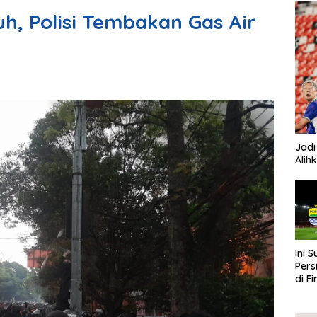
h, Polisi Tembakan Gas Air
Jadi
Alih
Ini 
Pers
di F
202