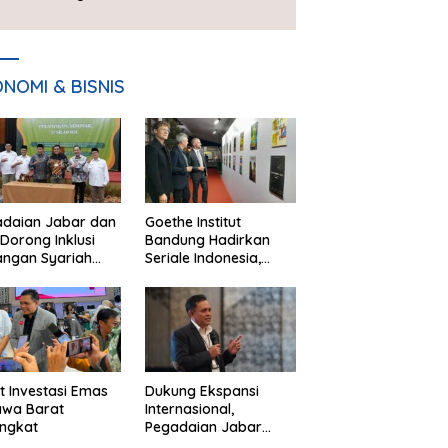
Presiden 2026
NOMI & BISNIS
adaian Jabar dan
Goethe Institut
Dorong Inklusi
Bandung Hadirkan
angan Syariah
Seriale Indonesia,
ta Pemberdayaan
Bangun Jejaring
M
Global Industri Serial
t Investasi Emas
Dukung Ekspansi
awa Barat
Internasional,
ngkat
Pegadaian Jabar
Perkuat Sinergi untuk