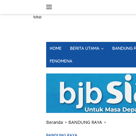
Langsung
ke
konten
tutup
HOME
BERITA UTAMA
BANDUNG R
FENOMENA
Beranda
BANDUNG RAYA
BANDUNG RAYA