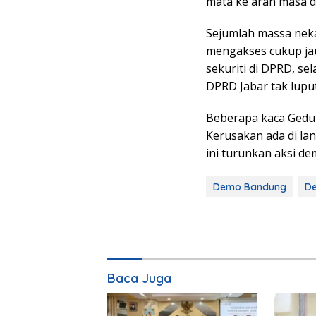
mata ke arah masa 
Sejumlah massa nekat
mengakses cukup jau
sekuriti di DPRD, s
DPRD Jabar tak luput
Beberapa kaca Gedun
Kerusakan ada di lan
ini turunkan aksi de
Demo Bandung
De
Baca Juga