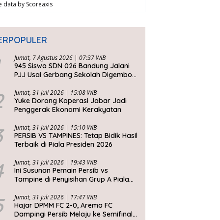
ve data by
Scoreaxis
ERPOPULER
Jumat, 7 Agustus 2026 | 07:37 WIB
945 Siswa SDN 026 Bandung Jalani
PJJ Usai Gerbang Sekolah Digembok
Pihak yang Klaim Ahli Waris
2
Jumat, 31 Juli 2026 | 15:08 WIB
Yuke Dorong Koperasi Jabar Jadi
Penggerak Ekonomi Kerakyatan
3
Jumat, 31 Juli 2026 | 15:10 WIB
PERSIB VS TAMPINES: Tetap Bidik Hasil
Terbaik di Piala Presiden 2026
4
Jumat, 31 Juli 2026 | 19:43 WIB
Ini Susunan Pemain Persib vs
Tampine di Penyisihan Grup A Piala
Presiden 2026
5
Jumat, 31 Juli 2026 | 17:47 WIB
Hajar DPMM FC 2-0, Arema FC
Dampingi Persib Melaju ke Semifinal