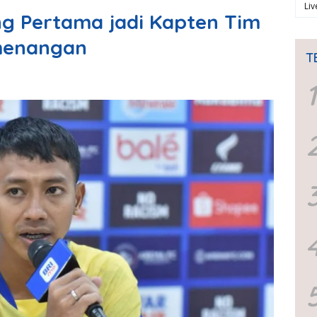
Li
g Pertama jadi Kapten Tim
menangan
T
1