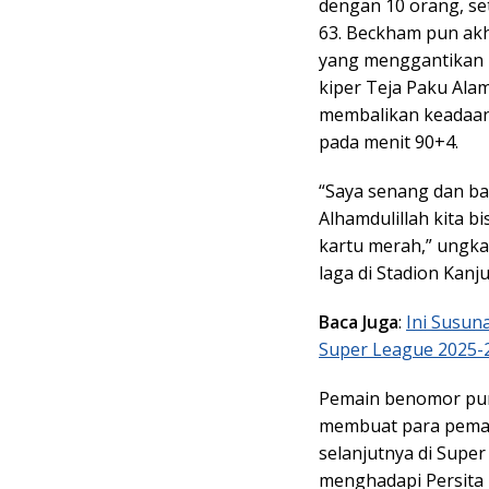
dengan 10 orang, se
63. Beckham pun akhi
yang menggantikan 
kiper Teja Paku Ala
membalikan keadaan,
pada menit 90+4.
“Saya senang dan ba
Alhamdulillah kita 
kartu merah,” ungka
laga di Stadion Kanj
Baca Juga
:
Ini Susun
Super League 2025-
Pemain benomor pun
membuat para pemain
selanjutnya di Super
menghadapi Persita 