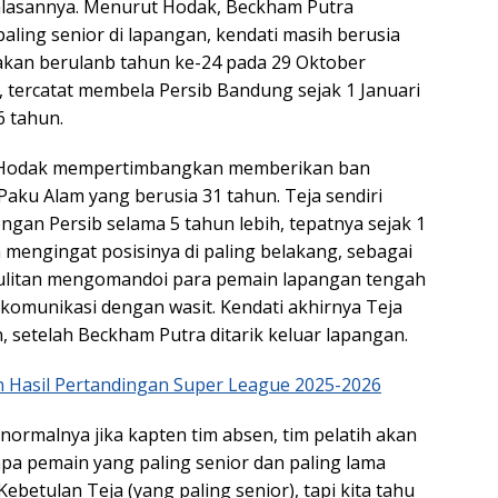
asannya. Menurut Hodak, Beckham Putra
ling senior di lapangan, kendati masih berusia
akan berulanb tahun ke-24 pada 29 Oktober
 tercatat membela Persib Bandung sejak 1 Januari
6 tahun.
 Hodak mempertimbangkan memberikan ban
Paku Alam yang berusia 31 tahun. Teja sendiri
gan Persib selama 5 tahun lebih, tepatnya sejak 1
 mengingat posisinya di paling belakang, sebagai
sulitan mengomandoi para pemain lapangan tengah
rkomunikasi dengan wasit. Kendati akhirnya Teja
n, setelah Beckham Putra ditarik keluar lapangan.
n Hasil Pertandingan Super League 2025-2026
normalnya jika kapten tim absen, tim pelatih akan
siapa pemain yang paling senior dan paling lama
Kebetulan Teja (yang paling senior), tapi kita tahu