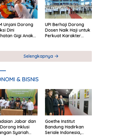
 Unjani Dorong
UPI Berhaji Dorong
ksi Dini
Dosen Naik Haji untuk
hatan Gigi Anak
Perkuat Karakter
lui Pemeriksaan
Akademik
ekolah
Selengkapnya
NOMI & BISNIS
adaian Jabar dan
Goethe Institut
Dorong Inklusi
Bandung Hadirkan
angan Syariah
Seriale Indonesia,
ta Pemberdayaan
Bangun Jejaring