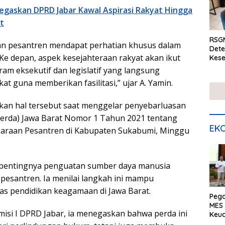
egaskan DPRD Jabar Kawal Aspirasi Rakyat Hingga
t
RSGM
an pesantren mendapat perhatian khusus dalam
Dete
 depan, aspek kesejahteraan rakyat akan ikut
Kese
mela
gram eksekutif dan legislatif yang langsung
di S
t guna memberikan fasilitasi,” ujar A. Yamin.
kan hal tersebut saat menggelar penyebarluasan
erda) Jawa Barat Nomor 1 Tahun 2021 tentang
EKO
ggaraan Pesantren di Kabupaten Sukabumi, Minggu
pentingnya penguatan sumber daya manusia
 pesantren. Ia menilai langkah ini mampu
as pendidikan keagamaan di Jawa Barat.
Peg
MES 
isi I DPRD Jabar, ia menegaskan bahwa perda ini
Keu
ser