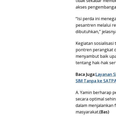
tidak sekadar memb
akses pengembangan
“Isi perda ini men
pesantren melalui rek
dibutuhkan,” jelasny
Kegiatan sosialisas
pontren perangkat d
menyambut baik upa
tentang hak-hak ser
Baca Juga:
Layanan S
SIM Tanpa ke SATP
A. Yamin berharap p
secara optimal sehi
dalam menjalankan 
masyarakat.
(Bas)