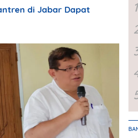
1
antren di Jabar Dapat
BA