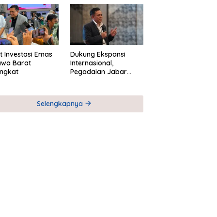
M
Global Industri Serial
t Investasi Emas
Dukung Ekspansi
awa Barat
Internasional,
ngkat
Pegadaian Jabar
Perkuat Sinergi untuk
Keberhasilan
Pegadaian Timor
Selengkapnya
Leste