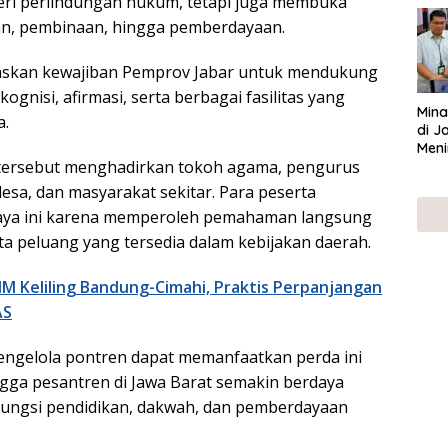
eri perlindungan hukum, tetapi juga membuka
UMK
, pembinaan, hingga pemberdayaan.
egaskan kewajiban Pemprov Jabar untuk mendukung
ognisi, afirmasi, serta berbagai fasilitas yang
Mina
a.
di J
Meni
i tersebut menghadirkan tokoh agama, pengurus
esa, dan masyarakat sekitar. Para peserta
ya ini karena memperoleh pemahaman langsung
ta peluang yang tersedia dalam kebijakan daerah.
IM Keliling Bandung-Cimahi, Praktis Perpanjangan
AS
engelola pontren dapat memanfaatkan perda ini
ngga pesantren di Jawa Barat semakin berdaya
fungsi pendidikan, dakwah, dan pemberdayaan