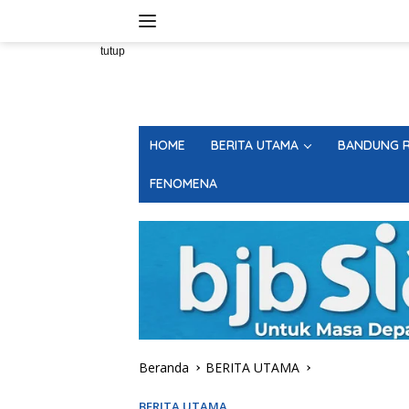
Langsung
ke
konten
tutup
HOME
BERITA UTAMA
BANDUNG R
FENOMENA
Beranda
BERITA UTAMA
BERITA UTAMA