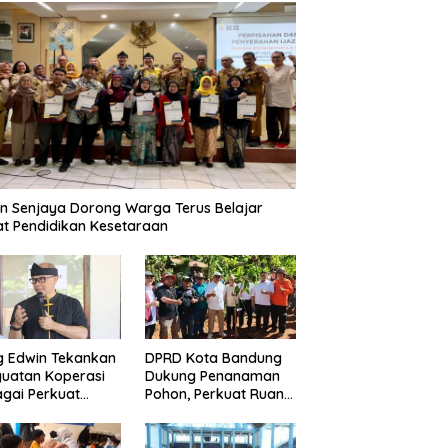
n Senjaya Dorong Warga Terus Belajar
t Pendidikan Kesetaraan
g Edwin Tekankan
DPRD Kota Bandung
uatan Koperasi
Dukung Penanaman
gai Perkuat
Pohon, Perkuat Ruang
nomi Kerakyatan
Terbuka Hijau