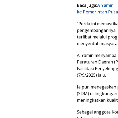
Baca Juga:
A Yamin T
ke Pemerintah Pusa
“Perda ini memastik
pengembangannya. Ke
terlibat melalui pro
menyentuh masyaraka
A. Yamin menyampai
Peraturan Daerah (P
Fasilitasi Penyelen
(7/9/2025) lalu.
Ia pun menegaskan 
(SDM) di lingkungan
meningkatkan kualit
Sebagai anggota Kom