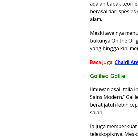
adalah bapak teori 
berasal dari spesies
alam.
Meski awalnya menua
bukunya On the Orig
yang hingga kini men
Baca Juga
:
Chairil A
Galileo Galilei
Ilmuwan asal Italia i
Sains Modern.” Galil
berat jatuh lebih c
salah.
Ia juga memperkuat 
teleskopiknya. Meski