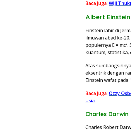
Baca Juga
:
Wiji Thuk
Albert Einstein
Einstein lahir di Je
ilmuwan abad ke-20. 
populernya E = mc². 
kuantum, statistika,
Atas sumbangsihnya,
eksentrik dengan ra
Einstein wafat pada 1
Baca Juga
:
Ozzy Osb
Usia
Charles Darwin
Charles Robert Darwi