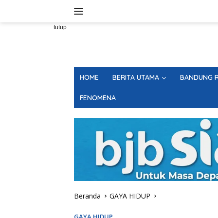
Langsung
ke
konten
tutup
HOME
BERITA UTAMA
BANDUNG R
FENOMENA
Beranda
GAYA HIDUP
GAYA HIDUP