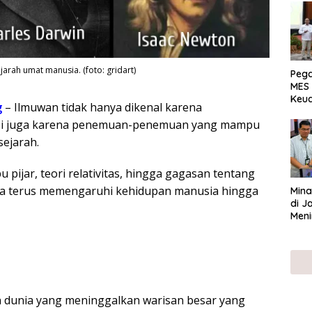
jarah umat manusia. (foto: gridart)
Peg
MES 
Keu
g
– Ilmuwan tidak hanya dikenal karena
ser
api juga karena penemuan-penemuan yang mampu
UMK
ejarah.
pijar, teori relativitas, hingga gagasan tentang
eka terus memengaruhi kehidupan manusia hingga
Mina
di J
Meni
n dunia yang meninggalkan warisan besar yang