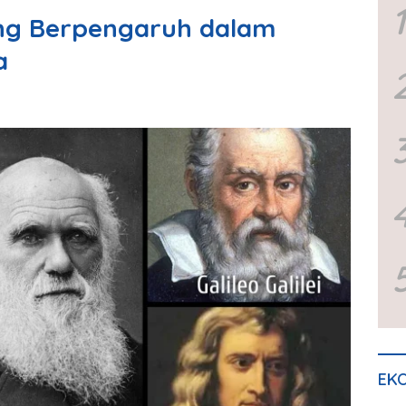
1
ing Berpengaruh dalam
a
EKO