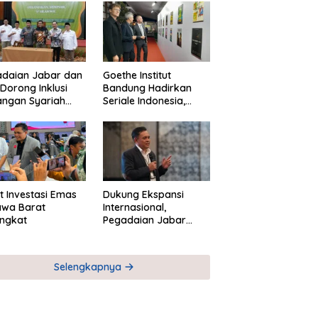
adaian Jabar dan
Goethe Institut
Dorong Inklusi
Bandung Hadirkan
angan Syariah
Seriale Indonesia,
ta Pemberdayaan
Bangun Jejaring
M
Global Industri Serial
t Investasi Emas
Dukung Ekspansi
awa Barat
Internasional,
ngkat
Pegadaian Jabar
Perkuat Sinergi untuk
Keberhasilan
Pegadaian Timor
Selengkapnya
Leste