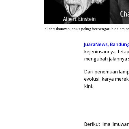
Inilah 5 Ilmuwan jenius paling berpengaruh dalam se
JuaraNews, Bandun
kejeniusannya, tet
mengubah jalannya s
Dari penemuan lampu 
evolusi, karya mer
kini.
Berikut lima ilmuwa