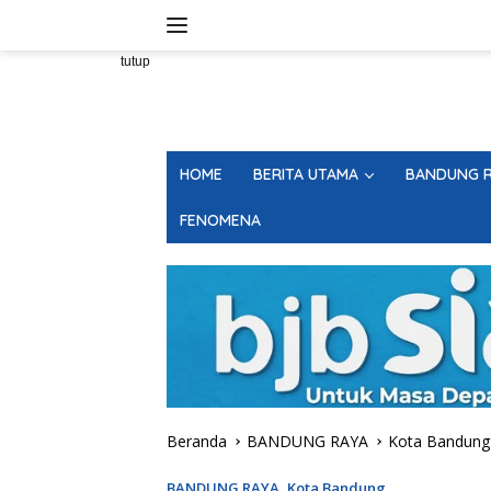
Langsung
ke
konten
tutup
HOME
BERITA UTAMA
BANDUNG R
FENOMENA
Beranda
BANDUNG RAYA
Kota Bandung
BANDUNG RAYA
,
Kota Bandung