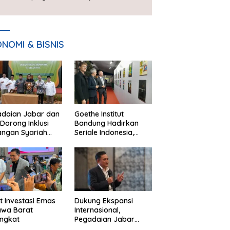
Piala Presiden 2026
NOMI & BISNIS
adaian Jabar dan
Goethe Institut
Dorong Inklusi
Bandung Hadirkan
angan Syariah
Seriale Indonesia,
ta Pemberdayaan
Bangun Jejaring
M
Global Industri Serial
t Investasi Emas
Dukung Ekspansi
awa Barat
Internasional,
ngkat
Pegadaian Jabar
Perkuat Sinergi untuk