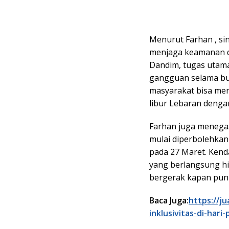
Menurut Farhan , si
menjaga keamanan da
Dandim, tugas utam
gangguan selama bu
masyarakat bisa me
libur Lebaran deng
Farhan juga menegas
mulai diperbolehkan
pada 27 Maret. Kenda
yang berlangsung hi
bergerak kapan pun 
Baca Juga:
https://j
inklusivitas-di-hari