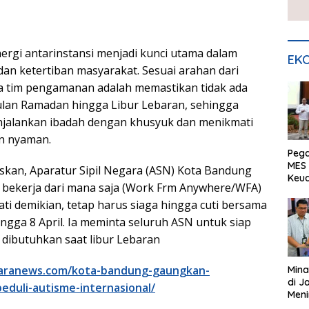
nergi antarinstansi menjadi kunci utama dalam
EKO
n ketertiban masyarakat. Sesuai arahan dari
a tim pengamanan adalah memastikan tidak ada
lan Ramadan hingga Libur Lebaran, sehingga
njalankan ibadah dengan khusyuk dan menikmati
an nyaman.
Peg
MES 
kan, Aparatur Sipil Negara (ASN) Kota Bandung
Keu
 bekerja dari mana saja (Work Frm Anywhere/WFA)
ser
UMK
ti demikian, tetap harus siaga hingga cuti bersama
ngga 8 April. Ia meminta seluruh ASN untuk siap
dibutuhkan saat libur Lebaran
uaranews.com/kota-bandung-gaungkan-
Mina
di J
-peduli-autisme-internasional/
Meni