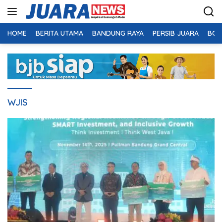
Langsung
ke
konten
HOME
BERITA UTAMA
BANDUNG RAYA
PERSIB JUARA
BOL
WJIS