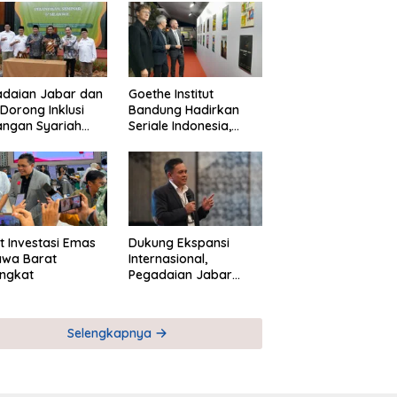
adaian Jabar dan
Goethe Institut
Dorong Inklusi
Bandung Hadirkan
angan Syariah
Seriale Indonesia,
ta Pemberdayaan
Bangun Jejaring
M
Global Industri Serial
t Investasi Emas
Dukung Ekspansi
awa Barat
Internasional,
ngkat
Pegadaian Jabar
Perkuat Sinergi untuk
Keberhasilan
Pegadaian Timor
Selengkapnya
Leste