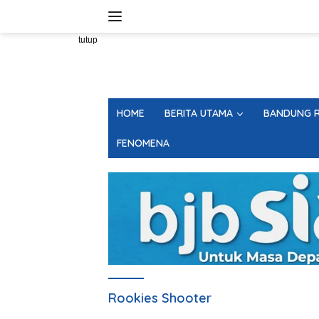
Langsung
ke
konten
tutup
HOME
BERITA UTAMA
BANDUNG R
FENOMENA
Rookies Shooter