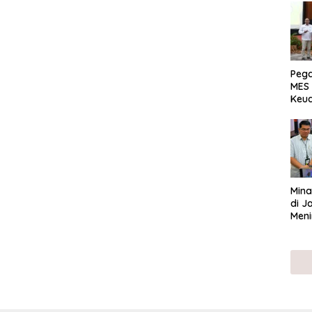
Peg
MES 
Keu
ser
UMK
Mina
di J
Meni