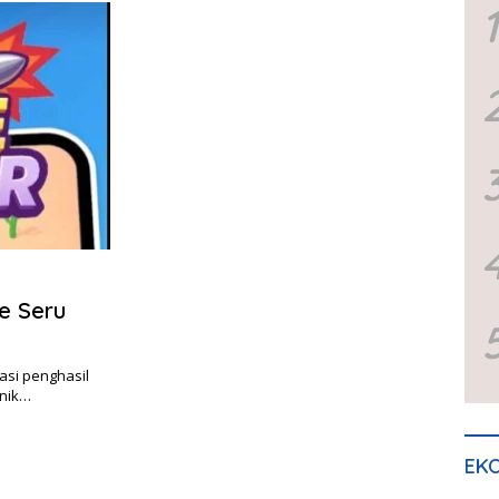
1
e Seru
asi penghasil
unik…
EKO