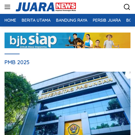
Langsung
ke
konten
HOME
BERITA UTAMA
BANDUNG RAYA
PERSIB JUARA
BOL
PMB 2025