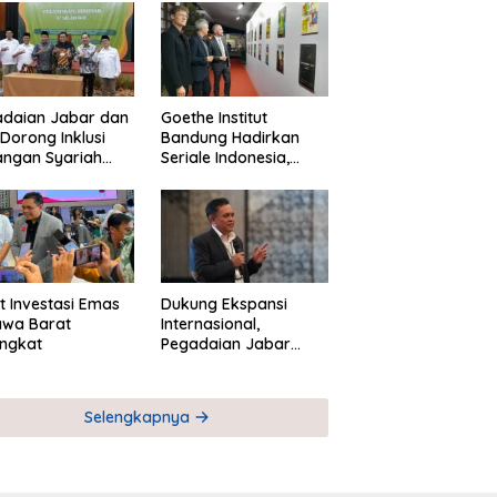
adaian Jabar dan
Goethe Institut
Dorong Inklusi
Bandung Hadirkan
angan Syariah
Seriale Indonesia,
ta Pemberdayaan
Bangun Jejaring
M
Global Industri Serial
t Investasi Emas
Dukung Ekspansi
awa Barat
Internasional,
ngkat
Pegadaian Jabar
Perkuat Sinergi untuk
Keberhasilan
Pegadaian Timor
Selengkapnya
Leste