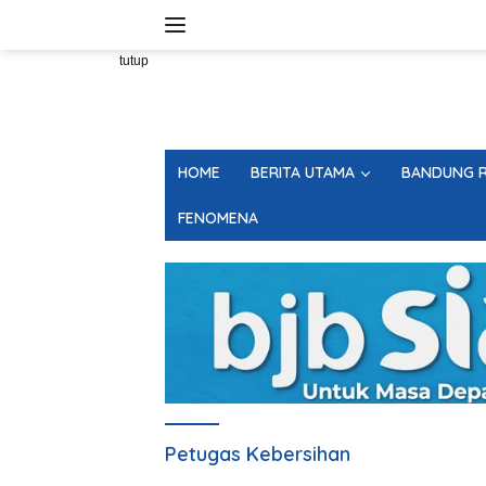
Langsung
ke
konten
tutup
HOME
BERITA UTAMA
BANDUNG R
FENOMENA
Petugas Kebersihan