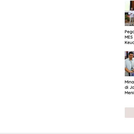
Peg
MES 
Keu
ser
UMK
Mina
di J
Meni