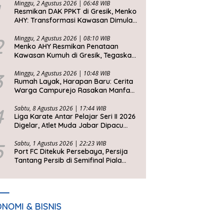
Minggu, 2 Agustus 2026 | 06:48 WIB
Resmikan DAK PPKT di Gresik, Menko
AHY: Transformasi Kawasan Dimulai
dari Rumah Layak
2
Minggu, 2 Agustus 2026 | 08:10 WIB
Menko AHY Resmikan Penataan
Kawasan Kumuh di Gresik, Tegaskan
Rumah Layak Huni Fondasi
Kesejahteraan Rakyat
3
Minggu, 2 Agustus 2026 | 10:48 WIB
Rumah Layak, Harapan Baru: Cerita
Warga Campurejo Rasakan Manfaat
DAK PPKT
4
Sabtu, 8 Agustus 2026 | 17:44 WIB
Liga Karate Antar Pelajar Seri II 2026
Digelar, Atlet Muda Jabar Dipacu
Tembus Level Dunia
5
Sabtu, 1 Agustus 2026 | 22:23 WIB
Port FC Ditekuk Persebaya, Persija
Tantang Persib di Semifinal Piala
Presiden 2026
NOMI & BISNIS