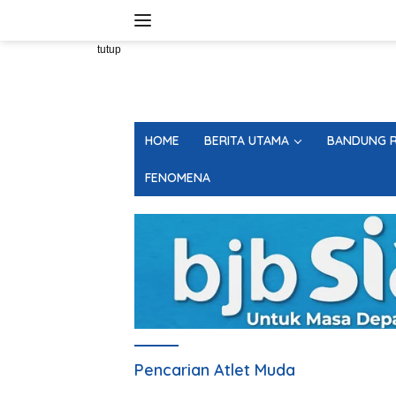
Langsung
ke
konten
tutup
HOME
BERITA UTAMA
BANDUNG R
FENOMENA
Pencarian Atlet Muda