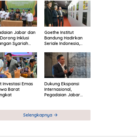
adaian Jabar dan
Goethe Institut
Dorong Inklusi
Bandung Hadirkan
angan Syariah
Seriale Indonesia,
ta Pemberdayaan
Bangun Jejaring
M
Global Industri Serial
t Investasi Emas
Dukung Ekspansi
awa Barat
Internasional,
ngkat
Pegadaian Jabar
Perkuat Sinergi untuk
Keberhasilan
Pegadaian Timor
Selengkapnya
Leste