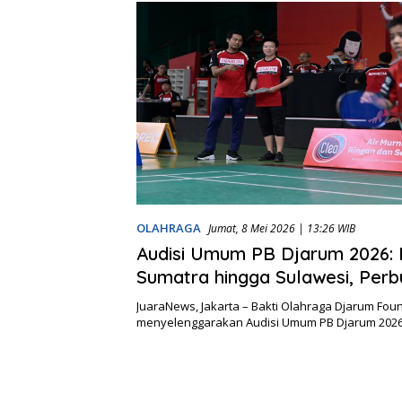
OLAHRAGA
Jumat, 8 Mei 2026 | 13:26 WIB
Audisi Umum PB Djarum 2026: 
Sumatra hingga Sulawesi, Perb
Talenta Super Kian Meluas
JuaraNews, Jakarta – Bakti Olahraga Djarum Fou
menyelenggarakan Audisi Umum PB Djarum 202