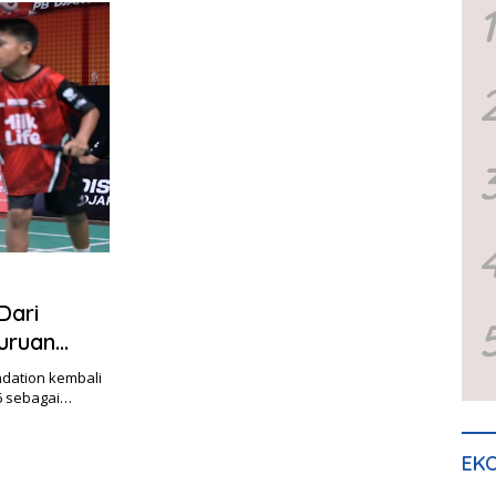
1
Dari
uruan
ndation kembali
6 sebagai…
EKO