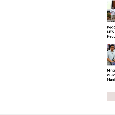
Peg
MES 
Keu
ser
UMK
Mina
di J
Meni