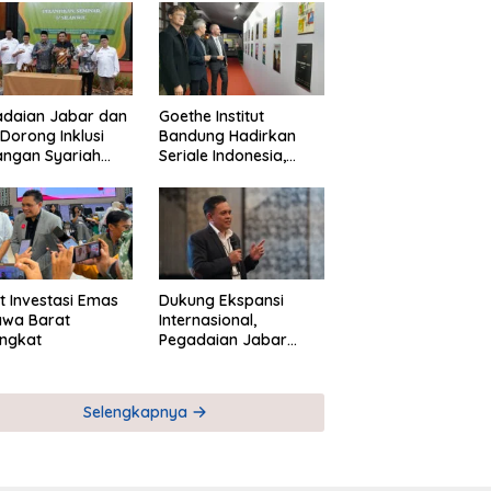
adaian Jabar dan
Goethe Institut
Dorong Inklusi
Bandung Hadirkan
angan Syariah
Seriale Indonesia,
ta Pemberdayaan
Bangun Jejaring
M
Global Industri Serial
t Investasi Emas
Dukung Ekspansi
awa Barat
Internasional,
ngkat
Pegadaian Jabar
Perkuat Sinergi untuk
Keberhasilan
Pegadaian Timor
Selengkapnya
Leste