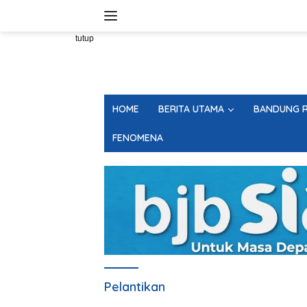
Langsung
ke
konten
tutup
HOME
BERITA UTAMA
BANDUNG R
FENOMENA
Pelantikan