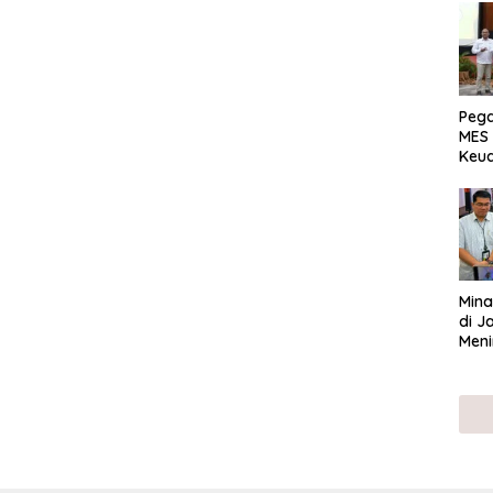
Peg
MES 
Keu
ser
UMK
Mina
di J
Meni