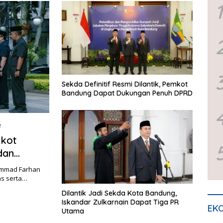
1
Sekda Definitif Resmi Dilantik, Pemkot
Bandung Dapat Dukungan Penuh DPRD
B
mkot
dan
ammad Farhan
as serta…
Dilantik Jadi Sekda Kota Bandung,
Iskandar Zulkarnain Dapat Tiga PR
EKO
Utama