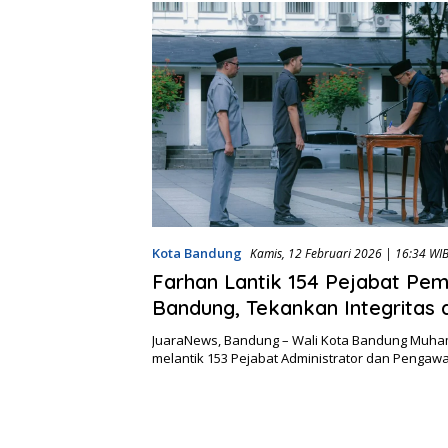
Kota Bandung
Kamis, 12 Februari 2026 | 16:34 WI
Farhan Lantik 154 Pejabat Pe
Bandung, Tekankan Integritas 
Keadilan Sosial
JuaraNews, Bandung – Wali Kota Bandung Muh
melantik 153 Pejabat Administrator dan Pengaw