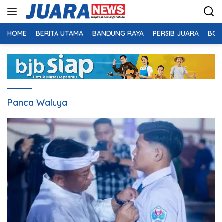
Langsung
ke
konten
HOME
BERITA UTAMA
BANDUNG RAYA
PERSIB JUARA
BOL
Panca Waluya