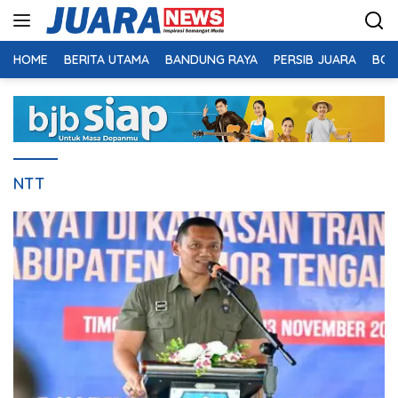
Langsung
ke
konten
HOME
BERITA UTAMA
BANDUNG RAYA
PERSIB JUARA
BOL
NTT