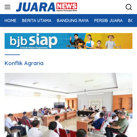
Langsung
ke
konten
HOME
BERITA UTAMA
BANDUNG RAYA
PERSIB JUARA
BOL
Konflik Agraria