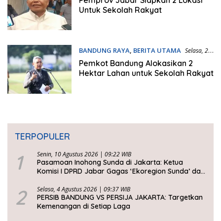
Untuk Sekolah Rakyat
BANDUNG RAYA
,
BERITA UTAMA
Selasa, 22
April 2025 | 00:56 WIB
Pemkot Bandung Alokasikan 2
Hektar Lahan untuk Sekolah Rakyat
TERPOPULER
1
Senin, 10 Agustus 2026 | 09:22 WIB
Pasamoan Inohong Sunda di Jakarta: Ketua
Komisi I DPRD Jabar Gagas ‘Ekoregion Sunda’ dan
Perjuangkan Keadilan Fiskal
2
Selasa, 4 Agustus 2026 | 09:37 WIB
PERSIB BANDUNG VS PERSIJA JAKARTA: Targetkan
Kemenangan di Setiap Laga