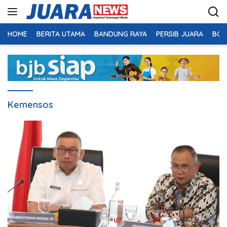
Langsung
ke
konten
HOME
BERITA UTAMA
BANDUNG RAYA
PERSIB JUARA
BOL
Kemensos