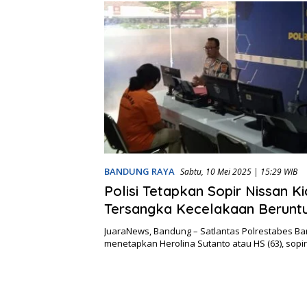
BANDUNG RAYA
Sabtu, 10 Mei 2025 | 15:29 WIB
Polisi Tetapkan Sopir Nissan K
Tersangka Kecelakaan Beruntu
Bandung
JuaraNews, Bandung – Satlantas Polrestabes B
menetapkan Herolina Sutanto atau HS (63), sopi