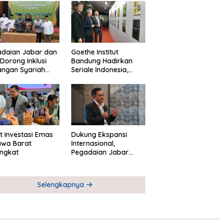
adaian Jabar dan
Goethe Institut
Dorong Inklusi
Bandung Hadirkan
angan Syariah
Seriale Indonesia,
ta Pemberdayaan
Bangun Jejaring
M
Global Industri Serial
t Investasi Emas
Dukung Ekspansi
awa Barat
Internasional,
ngkat
Pegadaian Jabar
Perkuat Sinergi untuk
Keberhasilan
Pegadaian Timor
Selengkapnya
Leste