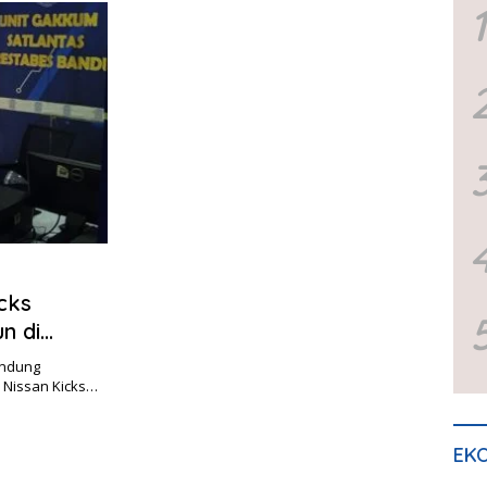
1
icks
n di
andung
r Nissan Kicks…
EKO