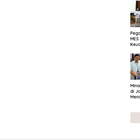
Peg
MES 
Keu
ser
UMK
Mina
di J
Meni