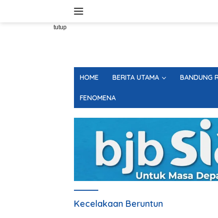
Langsung
ke
konten
tutup
HOME
BERITA UTAMA
BANDUNG R
FENOMENA
Kecelakaan Beruntun