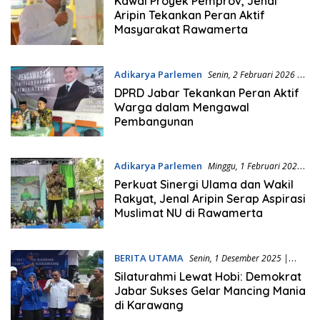
Kawal Proyek Pemprov, Jenal
Aripin Tekankan Peran Aktif
Masyarakat Rawamerta
Adikarya Parlemen
Senin, 2 Februari 2026 |
13:14 WIB
DPRD Jabar Tekankan Peran Aktif
Warga dalam Mengawal
Pembangunan
Adikarya Parlemen
Minggu, 1 Februari 2026 |
09:49 WIB
Perkuat Sinergi Ulama dan Wakil
Rakyat, Jenal Aripin Serap Aspirasi
Muslimat NU di Rawamerta
BERITA UTAMA
Senin, 1 Desember 2025 |
09:01 WIB
Silaturahmi Lewat Hobi: Demokrat
Jabar Sukses Gelar Mancing Mania
di Karawang