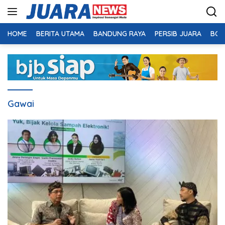
Langsung
ke
konten
HOME
BERITA UTAMA
BANDUNG RAYA
PERSIB JUARA
BOL
Gawai