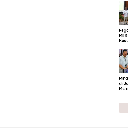
Peg
MES 
Keu
ser
UMK
Mina
di J
Meni