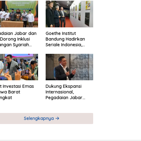
adaian Jabar dan
Goethe Institut
Dorong Inklusi
Bandung Hadirkan
angan Syariah
Seriale Indonesia,
ta Pemberdayaan
Bangun Jejaring
M
Global Industri Serial
t Investasi Emas
Dukung Ekspansi
awa Barat
Internasional,
ngkat
Pegadaian Jabar
Perkuat Sinergi untuk
Keberhasilan
Pegadaian Timor
Selengkapnya
Leste