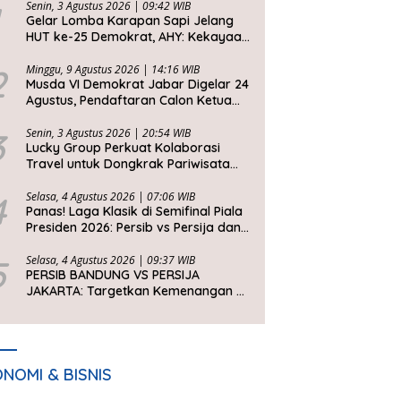
Senin, 3 Agustus 2026 | 09:42 WIB
Gelar Lomba Karapan Sapi Jelang
HUT ke-25 Demokrat, AHY: Kekayaan
Budaya Nusantara Harus Dijaga dan
Diwariskan
2
Minggu, 9 Agustus 2026 | 14:16 WIB
Musda VI Demokrat Jabar Digelar 24
Agustus, Pendaftaran Calon Ketua
DPD Segera Dibuka
3
Senin, 3 Agustus 2026 | 20:54 WIB
Lucky Group Perkuat Kolaborasi
Travel untuk Dongkrak Pariwisata
Jawa Barat
4
Selasa, 4 Agustus 2026 | 07:06 WIB
Panas! Laga Klasik di Semifinal Piala
Presiden 2026: Persib vs Persija dan
Persebaya vs Arema
5
Selasa, 4 Agustus 2026 | 09:37 WIB
PERSIB BANDUNG VS PERSIJA
JAKARTA: Targetkan Kemenangan di
Setiap Laga
NOMI & BISNIS