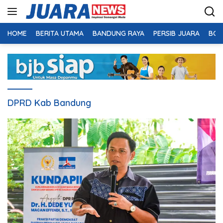
Langsung
ke
konten
HOME
BERITA UTAMA
BANDUNG RAYA
PERSIB JUARA
BOL
DPRD Kab Bandung