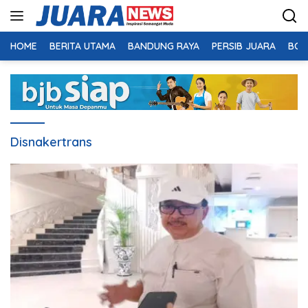
Langsung
ke
konten
HOME
BERITA UTAMA
BANDUNG RAYA
PERSIB JUARA
BOL
Disnakertrans