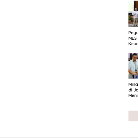
Peg
MES 
Keu
ser
UMK
Mina
di J
Meni