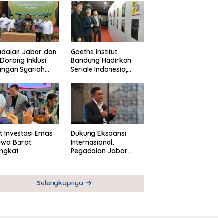
adaian Jabar dan
Goethe Institut
Dorong Inklusi
Bandung Hadirkan
angan Syariah
Seriale Indonesia,
ta Pemberdayaan
Bangun Jejaring
M
Global Industri Serial
t Investasi Emas
Dukung Ekspansi
awa Barat
Internasional,
ngkat
Pegadaian Jabar
Perkuat Sinergi untuk
Keberhasilan
Pegadaian Timor
Selengkapnya
Leste