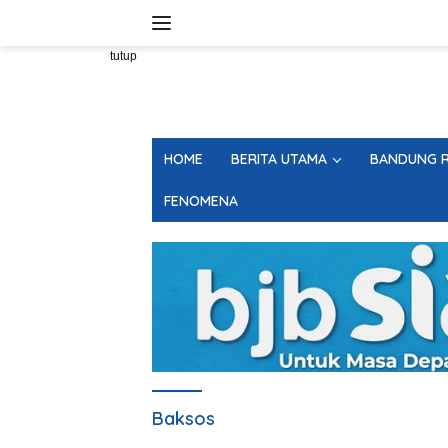
Langsung
ke
konten
tutup
HOME
BERITA UTAMA
BANDUNG R
FENOMENA
Baksos