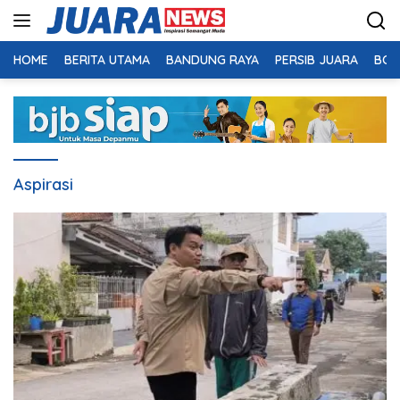
Langsung
ke
konten
HOME
BERITA UTAMA
BANDUNG RAYA
PERSIB JUARA
BOL
Aspirasi