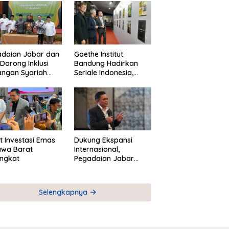
adaian Jabar dan
Goethe Institut
Dorong Inklusi
Bandung Hadirkan
angan Syariah
Seriale Indonesia,
ta Pemberdayaan
Bangun Jejaring
M
Global Industri Serial
t Investasi Emas
Dukung Ekspansi
awa Barat
Internasional,
ngkat
Pegadaian Jabar
Perkuat Sinergi untuk
Keberhasilan
Pegadaian Timor
Selengkapnya
Leste