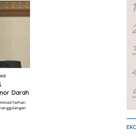
1
 WIB
S
onor Darah
hammad Farhan
enanggulangan
EKO