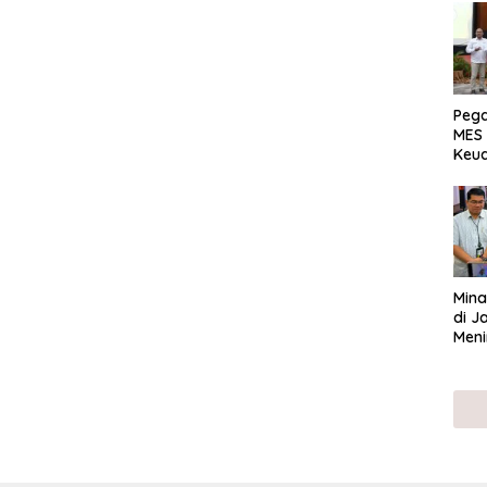
Peg
MES 
Keu
ser
UMK
Mina
di J
Meni