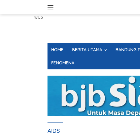
Langsung
ke
konten
tutup
HOME
BERITA UTAMA
BANDUNG R
FENOMENA
AIDS