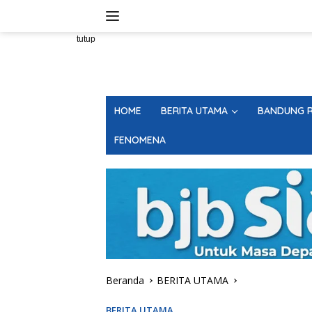
Langsung
ke
konten
tutup
HOME
BERITA UTAMA
BANDUNG R
FENOMENA
Beranda
BERITA UTAMA
BERITA UTAMA