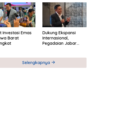
M
Global Industri Serial
t Investasi Emas
Dukung Ekspansi
awa Barat
Internasional,
ngkat
Pegadaian Jabar
Perkuat Sinergi untuk
Keberhasilan
Pegadaian Timor
Selengkapnya
Leste