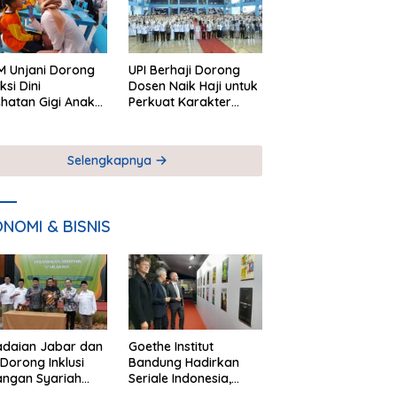
 Unjani Dorong
UPI Berhaji Dorong
ksi Dini
Dosen Naik Haji untuk
hatan Gigi Anak
Perkuat Karakter
lui Pemeriksaan
Akademik
ekolah
Selengkapnya
NOMI & BISNIS
adaian Jabar dan
Goethe Institut
Dorong Inklusi
Bandung Hadirkan
angan Syariah
Seriale Indonesia,
ta Pemberdayaan
Bangun Jejaring