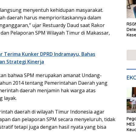
i langsung menyentuh kehidupan masyarakat.
tah daerah harus memprioritaskannya dalam
RSGM
nganggaran,” ujar Restuardy Daud saat Rakor
Dete
 dan Pelaporan SPM Wilayah Timur di Makassar,
Kese
mela
di S
ar Terima Kunker DPRD Indramayu, Bahas
n Strategi Kinerja
kan bahwa SPM merupakan amanat Undang-
EKO
hun 2014 tentang Pemerintahan Daerah yang
merintah daerah menjamin hak warga atas
g layak.
ntah daerah di wilayah Timur Indonesia agar
Peg
pan dan pelaporan SPM secara menyeluruh, tidak
MES 
tratif tetapi juga dengan hasil nyata yang bisa
Keu
ser