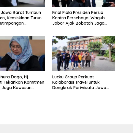
 Jawa Barat Tumbuh
Final Piala Presiden Persib
sen, Kemiskinan Turun
Kontra Persebaya, Wagub
etimpangan
Jabar Ajak Bobotoh Jaga
at
Ketertiban
ahura Dago, Hj.
Lucky Group Perkuat
ti Tekankan Komitmen
Kolaborasi Travel untuk
 Jaga Kawasan
Dongkrak Pariwisata Jawa
si
Barat