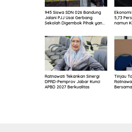
945 Siswa SDN 026 Bandung
Ekonomi
Jalani PJJ Usai Gerbang
5,73 Per
Sekolah Digembok Pihak yang
namun K
Klaim Ahli Waris
Meningk
Ratnawati Tekankan Sinergi
Tinjau T
DPRD-Pemprov Jabar Kunci
Ratnawa
APBD 2027 Berkualitas
Bersama
Konserva