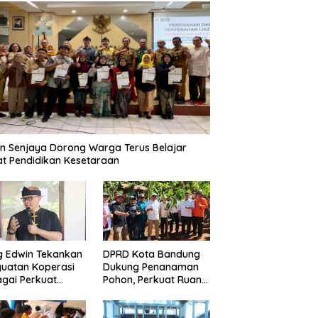
n Senjaya Dorong Warga Terus Belajar
t Pendidikan Kesetaraan
g Edwin Tekankan
DPRD Kota Bandung
uatan Koperasi
Dukung Penanaman
gai Perkuat
Pohon, Perkuat Ruang
nomi Kerakyatan
Terbuka Hijau