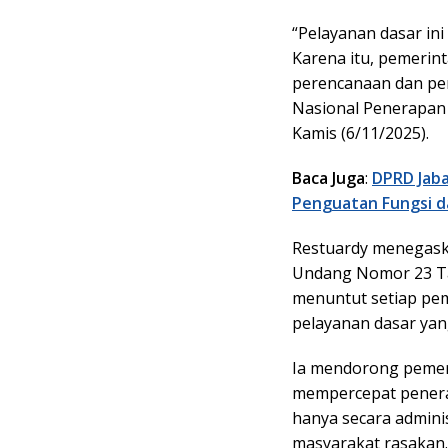
“Pelayanan dasar in
Karena itu, pemerin
perencanaan dan pe
Nasional Penerapan
Kamis (6/11/2025).
Baca Juga
:
DPRD Jab
Penguatan Fungsi da
Restuardy menegas
Undang Nomor 23 Ta
menuntut setiap pe
pelayanan dasar yan
Ia mendorong pemeri
mempercepat penera
hanya secara adminis
masyarakat rasakan.