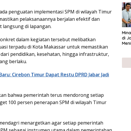
UMK
pada penguatan implementasi SPM di wilayah Timur
astikan pelaksanaannya berjalan efektif dan
 langsung di lapangan.
Mina
di J
konkret dalam kegiatan tersebut melibatkan
Meni
uasi terpadu di Kota Makassar untuk memastikan
 dari pendidikan, kesehatan, hingga infrastruktur,
ang berlaku.
aru: Cirebon Timur Dapat Restu DPRD Jabar Jadi
an bahwa pemerintah terus mendorong setiap
get 100 persen penerapan SPM di wilayah Timur
Kemendagri menargetkan agar setiap pemerintah
SPM sebagai instrumen utama dalam pemerintahan