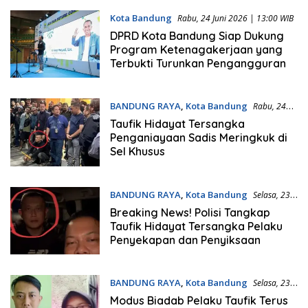
Kota Bandung
Rabu, 24 Juni 2026 | 13:00 WIB
DPRD Kota Bandung Siap Dukung
Program Ketenagakerjaan yang
Terbukti Turunkan Pengangguran
BANDUNG RAYA
,
Kota Bandung
Rabu, 24
Juni 2026 | 07:49 WIB
Taufik Hidayat Tersangka
Penganiayaan Sadis Meringkuk di
Sel Khusus
BANDUNG RAYA
,
Kota Bandung
Selasa, 23
Juni 2026 | 21:49 WIB
Breaking News! Polisi Tangkap
Taufik Hidayat Tersangka Pelaku
Penyekapan dan Penyiksaan
BANDUNG RAYA
,
Kota Bandung
Selasa, 23
Juni 2026 | 14:20 WIB
Modus Biadab Pelaku Taufik Terus