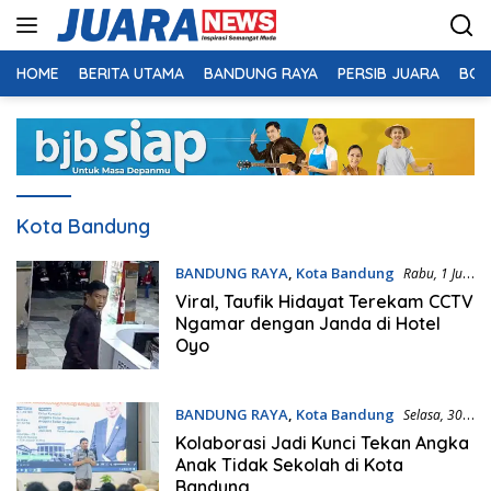
Langsung
ke
konten
HOME
BERITA UTAMA
BANDUNG RAYA
PERSIB JUARA
BOL
Kota Bandung
BANDUNG RAYA
,
Kota Bandung
Rabu, 1 Juli
2026 | 10:50 WIB
Viral, Taufik Hidayat Terekam CCTV
Ngamar dengan Janda di Hotel
Oyo
BANDUNG RAYA
,
Kota Bandung
Selasa, 30
Juni 2026 | 19:33 WIB
Kolaborasi Jadi Kunci Tekan Angka
Anak Tidak Sekolah di Kota
Bandung