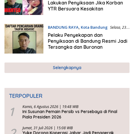
Lakukan Penyiksaan Jika Korban
YTR Bersuara Kesakitan
BANDUNG RAYA
,
Kota Bandung
Selasa, 23
Juni 2026 | 13:55 WIB
Pelaku Penyekapan dan
Penyiksaan di Bandung Resmi Jadi
Tersangka dan Buronan
Selengkapnya
TERPOPULER
1
Kamis, 6 Agustus 2026 | 19:48 WIB
Ini Susunan Pemain Persib vs Persebaya di Final
Piala Presiden 2026
2
Jumat, 31 Juli 2026 | 15:08 WIB
Yuke Dorong Koperasi Jabar Jadi Penggerak