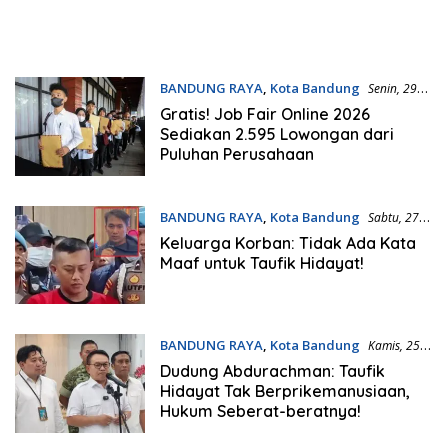
BANDUNG RAYA
,
Kota Bandung
Senin, 29
Juni 2026 | 13:12 WIB
Gratis! Job Fair Online 2026
Sediakan 2.595 Lowongan dari
Puluhan Perusahaan
BANDUNG RAYA
,
Kota Bandung
Sabtu, 27
Juni 2026 | 08:43 WIB
Keluarga Korban: Tidak Ada Kata
Maaf untuk Taufik Hidayat!
BANDUNG RAYA
,
Kota Bandung
Kamis, 25
Juni 2026 | 21:24 WIB
Dudung Abdurachman: Taufik
Hidayat Tak Berprikemanusiaan,
Hukum Seberat-beratnya!