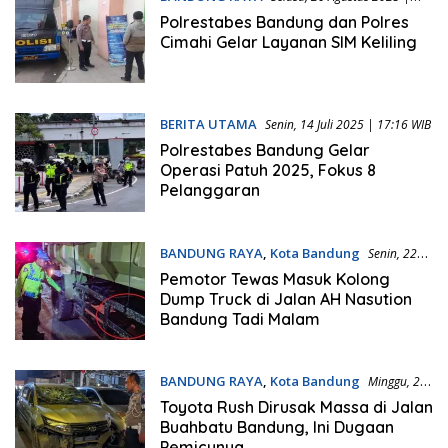
06:11 WIB
Polrestabes Bandung dan Polres
Cimahi Gelar Layanan SIM Keliling
BERITA UTAMA
Senin, 14 Juli 2025 | 17:16 WIB
Polrestabes Bandung Gelar
Operasi Patuh 2025, Fokus 8
Pelanggaran
BANDUNG RAYA
,
Kota Bandung
Senin, 22
Juni 2026 | 09:08 WIB
Pemotor Tewas Masuk Kolong
Dump Truck di Jalan AH Nasution
Bandung Tadi Malam
BANDUNG RAYA
,
Kota Bandung
Minggu, 21
Juni 2026 | 09:58 WIB
Toyota Rush Dirusak Massa di Jalan
Buahbatu Bandung, Ini Dugaan
Pemicunya