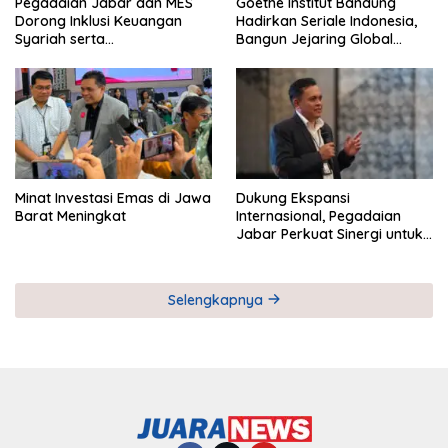
Pegadaian Jabar dan MES
Goethe Institut Bandung
Dorong Inklusi Keuangan
Hadirkan Seriale Indonesia,
Syariah serta
Bangun Jejaring Global
Pemberdayaan UMKM
Industri Serial
Minat Investasi Emas di Jawa
Dukung Ekspansi
Barat Meningkat
Internasional, Pegadaian
Jabar Perkuat Sinergi untuk
Keberhasilan Pegadaian
Timor Leste
Selengkapnya