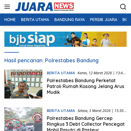
Langsung
ke
konten
HOME
BERITA UTAMA
BANDUNG RAYA
PERSIB JUARA
BOL
Hasil pencarian:
Polrestabes Bandung
BERITA UTAMA
Kamis, 12 Maret 2026 | 13:40
WIB
Polrestabes Bandung Perketat
Patroli Rumah Kosong Jelang Arus
Mudik
BERITA UTAMA
Selasa, 3 Maret 2026 | 15:30
WIB
Polrestabes Bandung Gercep
Ringkus 3 Debt Collector Pencegat
Mobil Pasutri di Pasteur