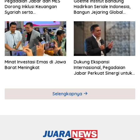
Pegadaian Jabar dan MES
Goethe Institut Bandung
Dorong Inklusi Keuangan
Hadirkan Seriale Indonesia,
Syariah serta
Bangun Jejaring Global
Pemberdayaan UMKM
Industri Serial
Minat Investasi Emas di Jawa
Dukung Ekspansi
Barat Meningkat
Internasional, Pegadaian
Jabar Perkuat Sinergi untuk
Keberhasilan Pegadaian
Timor Leste
Selengkapnya