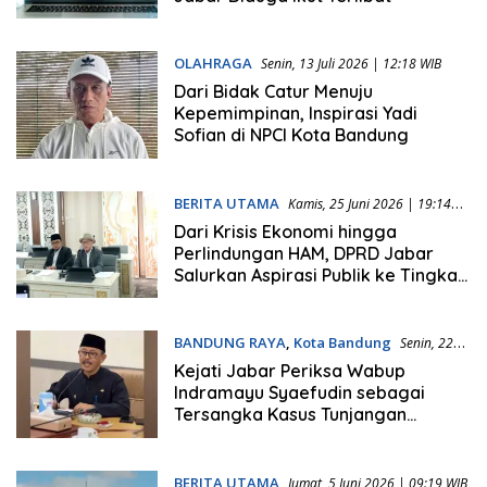
OLAHRAGA
Senin, 13 Juli 2026 | 12:18 WIB
Dari Bidak Catur Menuju
Kepemimpinan, Inspirasi Yadi
Sofian di NPCI Kota Bandung
BERITA UTAMA
Kamis, 25 Juni 2026 | 19:14
WIB
Dari Krisis Ekonomi hingga
Perlindungan HAM, DPRD Jabar
Salurkan Aspirasi Publik ke Tingkat
Nasional
BANDUNG RAYA
,
Kota Bandung
Senin, 22
Juni 2026 | 15:09 WIB
Kejati Jabar Periksa Wabup
Indramayu Syaefudin sebagai
Tersangka Kasus Tunjangan
Perumahan
BERITA UTAMA
Jumat, 5 Juni 2026 | 09:19 WIB